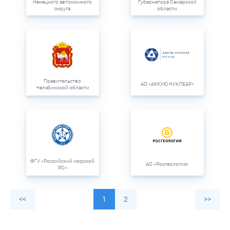
Ненецкого автономного
Губернатора Самарской
округа
области
Правительство
АО «АККУЮ НУКЛЕАР»
Челябинской области
ФГУ «Российский морской
АО «Росгеология»
РС»
<<
1
2
>>