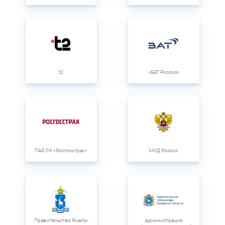
t2
«БАТ Россия»
ПАО СК «Росгосстрах»
МИД России
Правительство Ямало-
Администрация