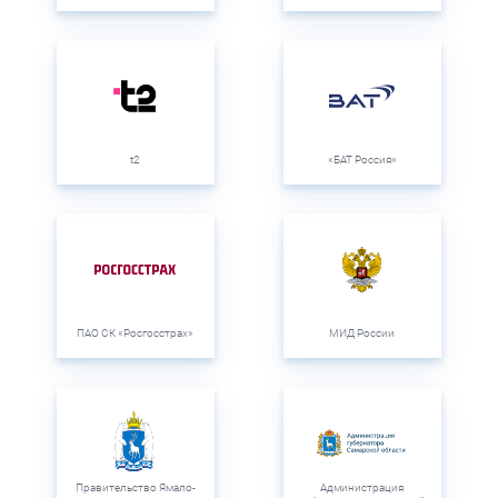
t2
«БАТ Россия»
ПАО СК «Росгосстрах»
МИД России
Правительство Ямало-
Администрация