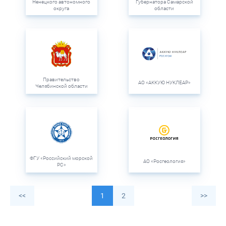
Ненецкого автономного
Губернатора Самарской
округа
области
Правительство
АО «АККУЮ НУКЛЕАР»
Челябинской области
ФГУ «Российский морской
АО «Росгеология»
РС»
<<
1
2
>>