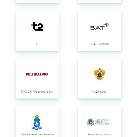
t2
«БАТ Россия»
ПАО СК «Росгосстрах»
МИД России
Правительство Ямало-
Администрация