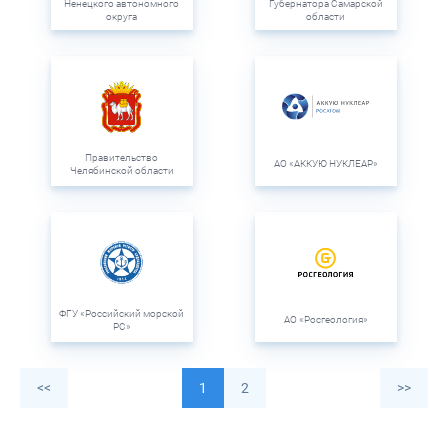
Ненецкого автономного
Губернатора Самарской
округа
области
Правительство
АО «АККУЮ НУКЛЕАР»
Челябинской области
ФГУ «Российский морской
АО «Росгеология»
РС»
<<
1
2
>>