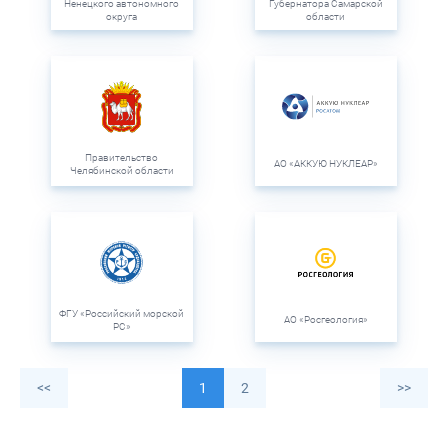
Ненецкого автономного
Губернатора Самарской
округа
области
Правительство
АО «АККУЮ НУКЛЕАР»
Челябинской области
ФГУ «Российский морской
АО «Росгеология»
РС»
<<
1
2
>>