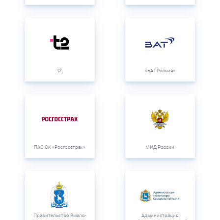
t2
«БАТ Россия»
ПАО СК «Росгосстрах»
МИД России
Правительство Ямало-
Администрация