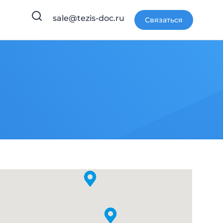
sale@tezis-doc.ru
Связаться