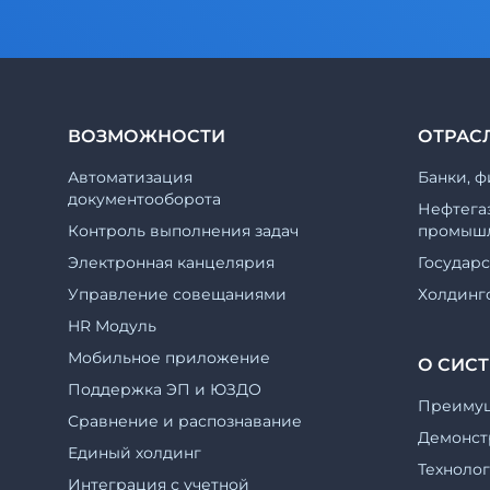
ВОЗМОЖНОСТИ
ОТРАС
Автоматизация
Банки, ф
документооборота
Нефтега
Контроль выполнения задач
промышл
Электронная канцелярия
Государ
Управление совещаниями
Холдинг
HR Модуль
Мобильное приложение
О СИС
Поддержка ЭП и ЮЗДО
Преиму
Cравнение и распознавание
Демонст
Единый холдинг
Техноло
Интеграция с учетной