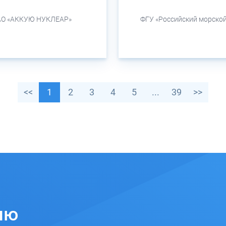
АО «АККУЮ НУКЛЕАР»
ФГУ «Российский морской
<<
1
2
3
4
5
...
39
>>
ию