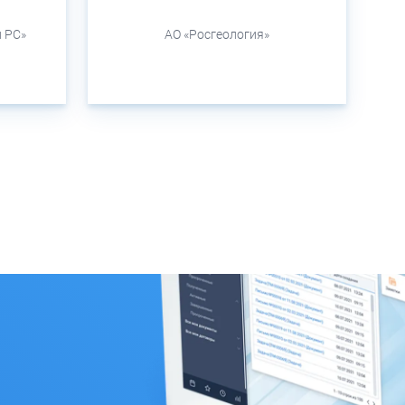
 РС»
АО «Росгеология»