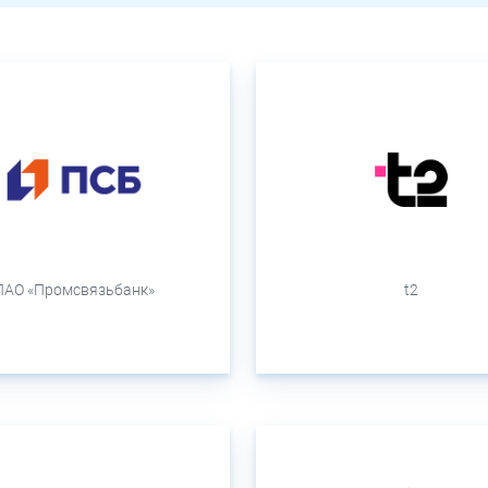
ПАО «Промсвязьбанк»
t2