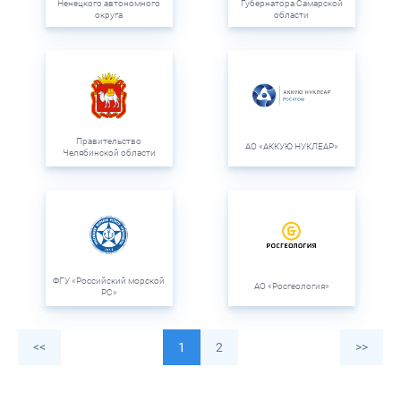
Ненецкого автономного
Губернатора Самарской
округа
области
Правительство
АО «АККУЮ НУКЛЕАР»
Челябинской области
ФГУ «Российский морской
АО «Росгеология»
РС»
<<
1
2
>>