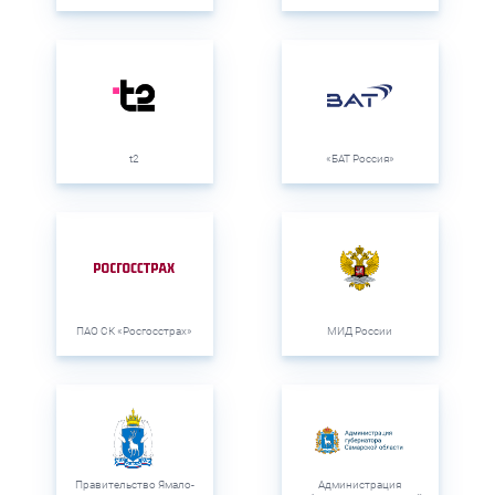
t2
«БАТ Россия»
ПАО СК «Росгосстрах»
МИД России
Правительство Ямало-
Администрация