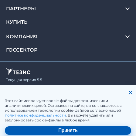
ПАРТНЕРЫ
КУПИТЬ
КОМПАНИЯ
ГОССЕКТОР
Текущая версия 5.5
© Haulmont, 2008-2026.
Все права защищены.
Политика конфиденциальности
Юридическая информация
Этот сайт использует cookie-файлы для технических и
аналитических целей. Оставаясь на сайте, вы соглашаетесь с
использованием технологии cookie-файлов согласно нашей
sale@tezis-doc.ru
политике конфиденциальности
. Вы можете удалить или
заблокировать cookie-файлы в любое время.
8 800 77 55 205
Принять