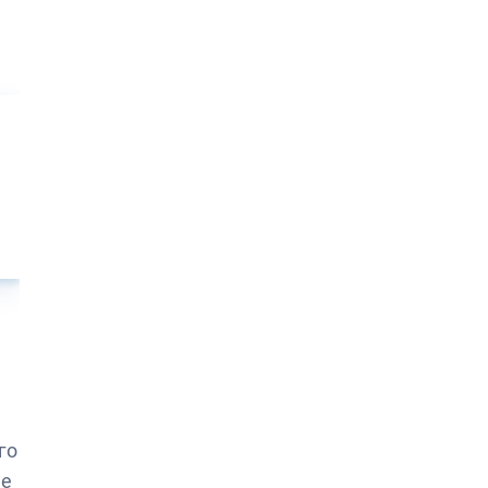
го
ме