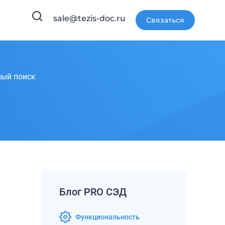
sale@tezis-doc.ru
Связаться
ный поиск
Блог PRO СЭД
Функциональность