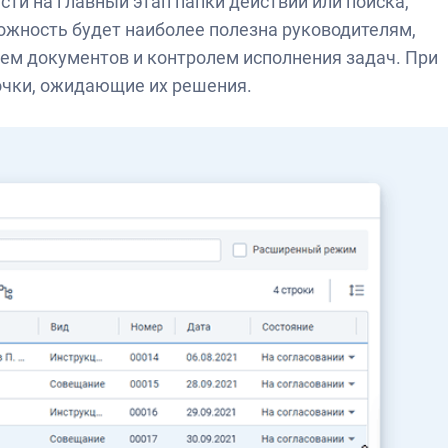
ти на главный этап папки действий или поиска,
ожность будет наиболее полезна руководителям,
ем документов и контролем исполнения задач. При
точки, ожидающие их решения.