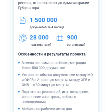
региона, от поликлиник до Администрации
Губернатора
ций
1 500 000
документов за 4 месяца
ки
28 000
900
мы
Авт
пользователей
организаций
ори
Особенности и результаты проекта
док
СТУ
Орг
Замена системы Lotus Notes, миграция
уче
более 500 000 документов
Уни
Ускорение обмена документами между МО
инс
и ОИГВ с 2 часов до минуты, между ОГВ и
ОИВ — с 30 минут до минуты
Миг
для
Подготовка резолюций, их утверждение,
исполнение и контроль, работа с
Раб
помощниками
Исп
Мобильное рабочее место для
ЕСН