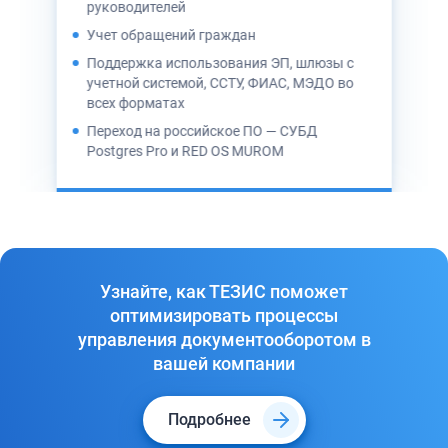
руководителей
отч
Учет обращений граждан
Поддержка использования ЭП, шлюзы с
учетной системой, ССТУ, ФИАС, МЭДО во
всех форматах
Переход на российское ПО — СУБД
Postgres Pro и RED OS MUROM
Узнайте, как ТЕЗИС поможет
оптимизировать процессы
управления документооборотом в
вашей компании
Подробнее