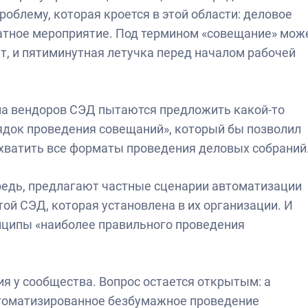
облему, которая кроется в этой области: деловое
атное мероприятие. Под термином «совещание» мож
т, и пятиминутная летучка перед началом рабочей
ла вендоров СЭД пытаются предложить какой-то
ядок проведения совещаний», который бы позволил
хватить все форматы проведения деловых собраний
редь, предлагают частные сценарии автоматизации
ой СЭД, которая установлена в их организации. И
нципы «наиболее правильного проведения
ия у сообщества. Вопрос остается открытым: а
втоматизированное безбумажное проведение