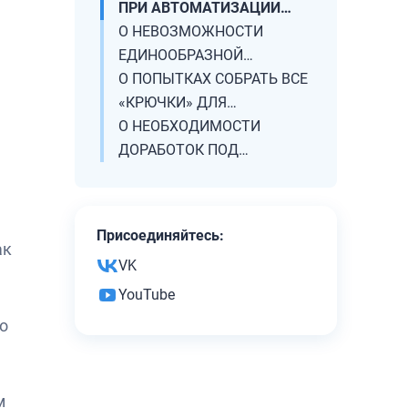
ПРИ АВТОМАТИЗАЦИИ
СОВЕЩАНИЙ:
О НЕВОЗМОЖНОСТИ
РАЗНООБРАЗИЕ
ЕДИНООБРАЗНОЙ
ФОРМАТОВ
АВТОМАТИЗАЦИИ
О ПОПЫТКАХ СОБРАТЬ ВСЕ
СОВЕЩАНИЙ В СЭД
«КРЮЧКИ» ДЛЯ
АВТОМАТИЗАЦИИ
О НЕОБХОДИМОСТИ
СОВЕЩАНИЯ В ЕДИНЫЙ
ДОРАБОТОК ПОД
МОДУЛЬ
УНИКАЛЬНЫЕ ПРОЦЕССЫ
АВТОМАТИЗАЦИИ
СОВЕЩАНИЙ КАЖДОЙ
Присоединяйтесь:
ОРГАНИЗАЦИИ
ак
VK
YouTube
о
м