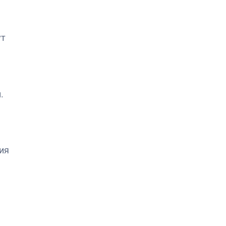
ут
.
ия