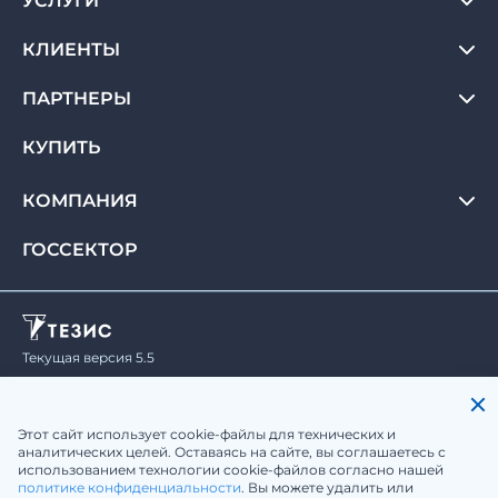
УСЛУГИ
КЛИЕНТЫ
ПАРТНЕРЫ
КУПИТЬ
КОМПАНИЯ
ГОССЕКТОР
Текущая версия 5.5
© Haulmont, 2008-2026.
Все права защищены.
Политика конфиденциальности
Юридическая информация
Этот сайт использует cookie-файлы для технических и
аналитических целей. Оставаясь на сайте, вы соглашаетесь с
использованием технологии cookie-файлов согласно нашей
sale@tezis-doc.ru
политике конфиденциальности
. Вы можете удалить или