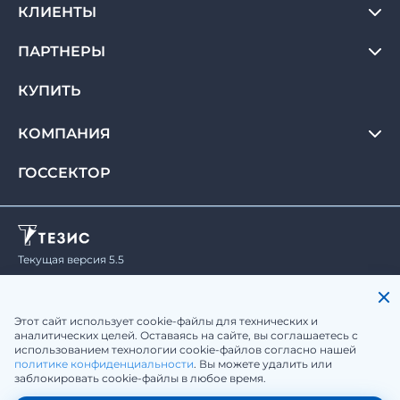
КЛИЕНТЫ
ПАРТНЕРЫ
КУПИТЬ
КОМПАНИЯ
ГОССЕКТОР
Текущая версия 5.5
© Haulmont, 2008-2026.
Все права защищены.
Политика конфиденциальности
Юридическая информация
Этот сайт использует cookie-файлы для технических и
аналитических целей. Оставаясь на сайте, вы соглашаетесь с
использованием технологии cookie-файлов согласно нашей
sale@tezis-doc.ru
политике конфиденциальности
. Вы можете удалить или
заблокировать cookie-файлы в любое время.