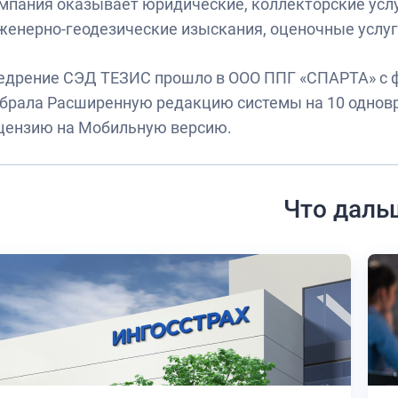
мпания оказывает юридические, коллекторские услу
женерно-геодезические изыскания, оценочные услуг
едрение СЭД ТЕЗИС прошло в ООО ППГ «СПАРТА» с ф
брала Расширенную редакцию системы на 10 однов
цензию на Мобильную версию.
Что даль