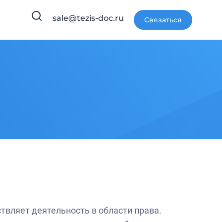
sale@tezis-doc.ru
Связаться
вляет деятельность в области права.