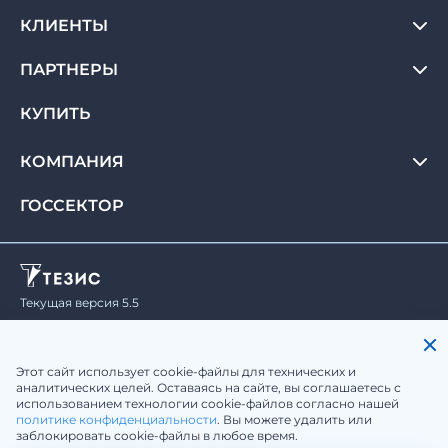
КЛИЕНТЫ
ПАРТНЕРЫ
КУПИТЬ
КОМПАНИЯ
ГОССЕКТОР
Текущая версия 5.5
© Haulmont, 2008-2026.
Все права защищены.
Политика конфиденциальности
Юридическая информация
Этот сайт использует cookie-файлы для технических и
аналитических целей. Оставаясь на сайте, вы соглашаетесь с
использованием технологии cookie-файлов согласно нашей
sale@tezis-doc.ru
политике конфиденциальности
. Вы можете удалить или
заблокировать cookie-файлы в любое время.