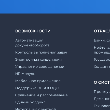
ВОЗМОЖНОСТИ
ОТРАС
Автоматизация
Банки, ф
документооборота
Нефтега
Контроль выполнения задач
промышл
Электронная канцелярия
Государ
Управление совещаниями
Холдинг
HR Модуль
Мобильное приложение
О СИС
Поддержка ЭП и ЮЗДО
Преиму
Cравнение и распознавание
Демонст
Единый холдинг
Техноло
Интеграция с учетной