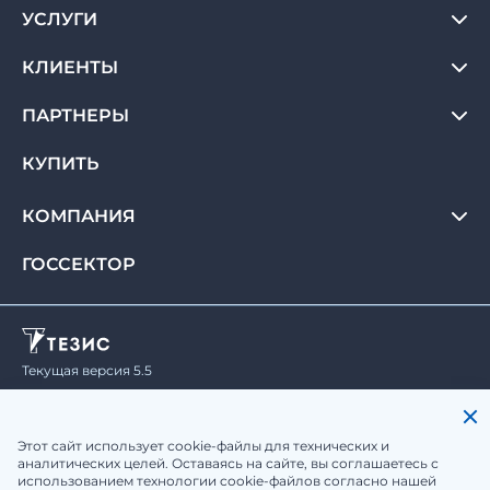
УСЛУГИ
КЛИЕНТЫ
ПАРТНЕРЫ
КУПИТЬ
КОМПАНИЯ
ГОССЕКТОР
Текущая версия 5.5
© Haulmont, 2008-2026.
Все права защищены.
Политика конфиденциальности
Юридическая информация
Этот сайт использует cookie-файлы для технических и
аналитических целей. Оставаясь на сайте, вы соглашаетесь с
использованием технологии cookie-файлов согласно нашей