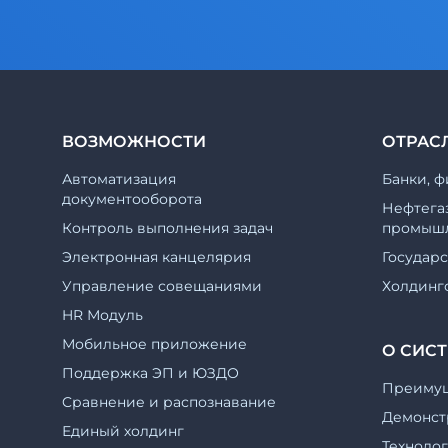
ВОЗМОЖНОСТИ
ОТРАС
Автоматизация
Банки, ф
документооборота
Нефтега
Контроль выполнения задач
промышл
Электронная канцелярия
Государ
Управление совещаниями
Холдинг
HR Модуль
Мобильное приложение
О СИС
Поддержка ЭП и ЮЗДО
Преиму
Cравнение и распознавание
Демонст
Единый холдинг
Техноло