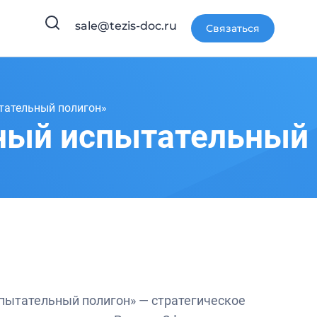
sale@tezis-doc.ru
Связаться
тательный полигон»
ный испытательный 
ытательный полигон» — стратегическое