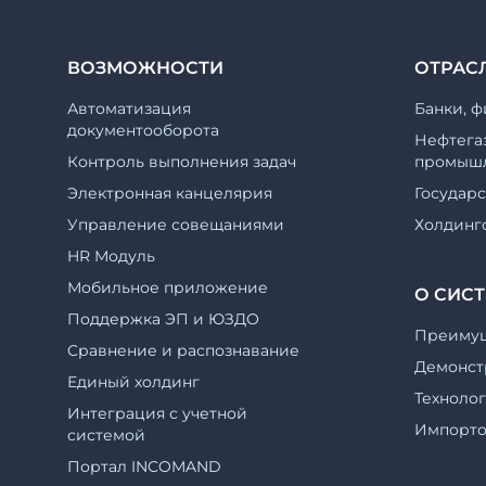
ВОЗМОЖНОСТИ
ОТРАС
Автоматизация
Банки, ф
документооборота
Нефтега
Контроль выполнения задач
промышл
Электронная канцелярия
Государ
Управление совещаниями
Холдинг
HR Модуль
Мобильное приложение
О СИС
Поддержка ЭП и ЮЗДО
Преиму
Cравнение и распознавание
Демонст
Единый холдинг
Техноло
Интеграция с учетной
Импорт
системой
Портал INCOMAND