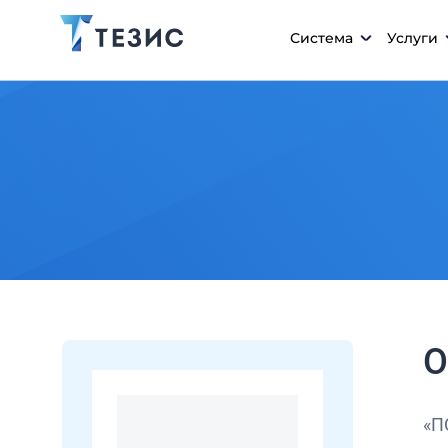
Система
Услуги
О
«П