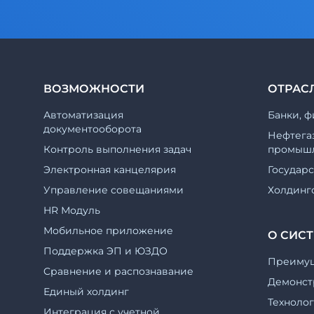
ВОЗМОЖНОСТИ
ОТРАС
Автоматизация
Банки, ф
документооборота
Нефтега
Контроль выполнения задач
промышл
Электронная канцелярия
Государ
Управление совещаниями
Холдинг
HR Модуль
Мобильное приложение
О СИС
Поддержка ЭП и ЮЗДО
Преиму
Cравнение и распознавание
Демонст
Единый холдинг
Техноло
Интеграция с учетной