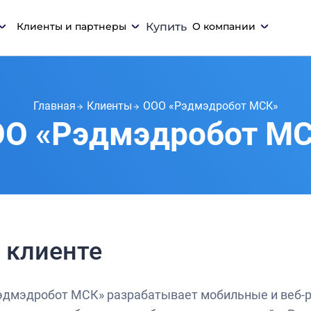
Клиенты и партнеры
Купить
О компании
Главная
Клиенты
ООО «Рэдмэдробот МСК»
О «Рэдмэдробот М
 клиенте
эдмэдробот МСК» разрабатывает мобильные и веб-ре