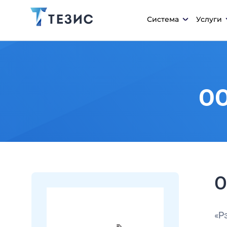
Система
Услуги
ОО
О
«Р