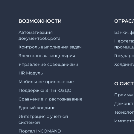
ВОЗМОЖНОСТИ
ОТРАС
Автоматизация
Банки, ф
документооборота
Нефтега
Контроль выполнения задач
промышл
Электронная канцелярия
Государ
Управление совещаниями
Холдинг
HR Модуль
Мобильное приложение
О СИС
Поддержка ЭП и ЮЗДО
Преиму
Cравнение и распознавание
Демонст
Единый холдинг
Техноло
Интеграция с учетной
Импорт
системой
Портал INCOMAND