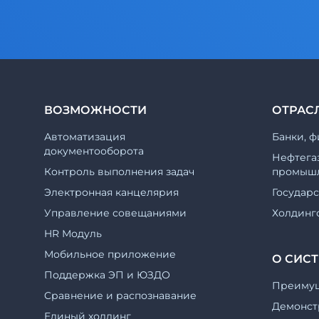
ВОЗМОЖНОСТИ
ОТРАС
Автоматизация
Банки, ф
документооборота
Нефтега
Контроль выполнения задач
промышл
Электронная канцелярия
Государ
Управление совещаниями
Холдинг
HR Модуль
Мобильное приложение
О СИС
Поддержка ЭП и ЮЗДО
Преиму
Cравнение и распознавание
Демонст
Единый холдинг