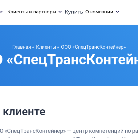
Клиенты и партнеры
Купить
О компании
Главная
Клиенты
ООО «СпецТрансКонтейнер»
 «СпецТрансКонтей
 клиенте
О «СпецТрансКонтейнер» — центр компетенций по р