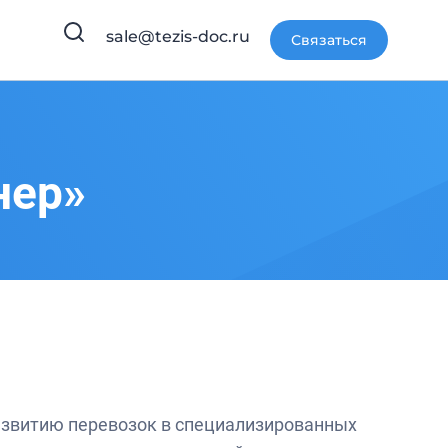
sale@tezis-doc.ru
Связаться
нер»
азвитию перевозок в специализированных