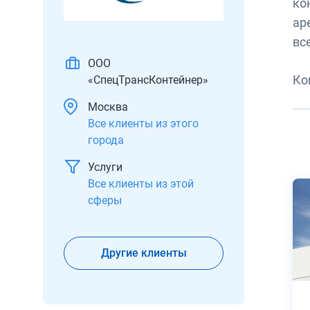
ко
ар
вс
ООО
Ко
«СпецТрансКонтейнер»
Москва
Все клиенты из этого
города
Услуги
Все клиенты из этой
сферы
Другие клиенты