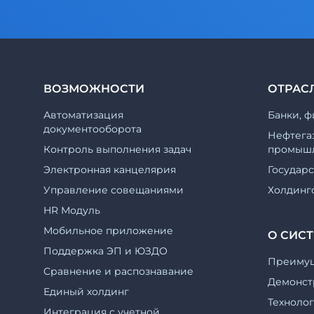
ВОЗМОЖНОСТИ
ОТРАС
Автоматизация
Банки, ф
документооборота
Нефтега
Контроль выполнения задач
промышл
Электронная канцелярия
Государ
Управление совещаниями
Холдинг
HR Модуль
Мобильное приложение
О СИС
Поддержка ЭП и ЮЗДО
Преиму
Cравнение и распознавание
Демонст
Единый холдинг
Техноло
Интеграция с учетной