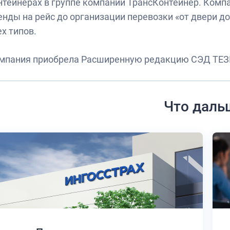
нтейнерах в группе компаний ТрансКонтейнер. Компа
енды на рейс до организации перевозки «от двери д
ех типов.
мпания приобрела Расширенную редакцию СЭД ТЕЗ
Что даль