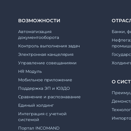
ВОЗМОЖНОСТИ
ОТРАС
Автоматизация
Банки, ф
документооборота
Нефтега
Контроль выполнения задач
промышл
Электронная канцелярия
Государ
Управление совещаниями
Холдинг
HR Модуль
Мобильное приложение
О СИС
Поддержка ЭП и ЮЗДО
Преиму
Cравнение и распознавание
Демонст
Единый холдинг
Техноло
Интеграция с учетной
Импорт
системой
Портал INCOMAND