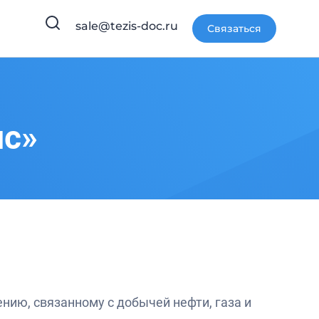
sale@tezis-doc.ru
Связаться
с»
нию, связанному с добычей нефти, газа и