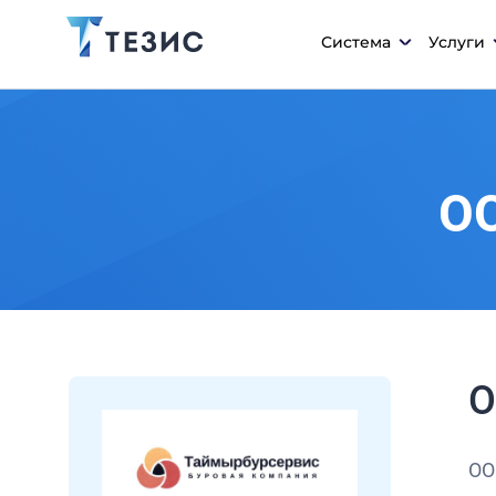
Система
Услуги
О
О
ОО