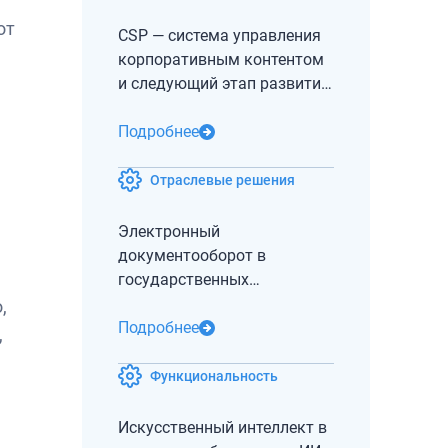
от
CSP — система управления
корпоративным контентом
и следующий этап развития
СЭД и ECM
Подробнее
Отраслевые решения
Электронный
документооборот в
государственных
учреждениях: зачем
,
госсектору нужна своя СЭД
Подробнее
,
Функциональность
Искусственный интеллект в