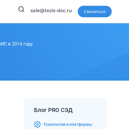
sale@tezis-doc.ru
Связаться
ИС в 2014 году
Блог PRO СЭД
Технологии и платформы