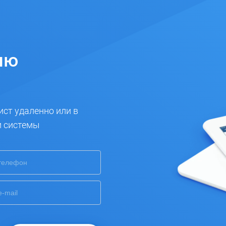
ию
ист удаленно или в
и системы