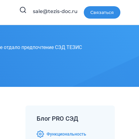
sale@tezis-doc.ru
Связаться
he отдало предпочтение СЭД ТЕЗИС
Блог PRO СЭД
Функциональность