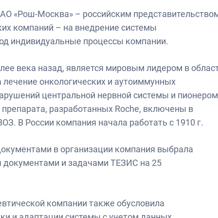
ЗАО «Рош-Москва» – российским представительство
ких компаний – на внедрение системы
од индивидуальные процессы компании.
лее века назад, является мировым лидером в облас
а лечение онкологических и аутоиммунных
нарушений центральной нервной системы и пионером
4 препарата, разработанных Roche, включены в
З. В России компания начала работать с 1910 г.
 документами в организации компания выбрала
 документами и задачами ТЕЗИС на 25
евтической компании также обусловила
ки и адаптации системы с учетом данных