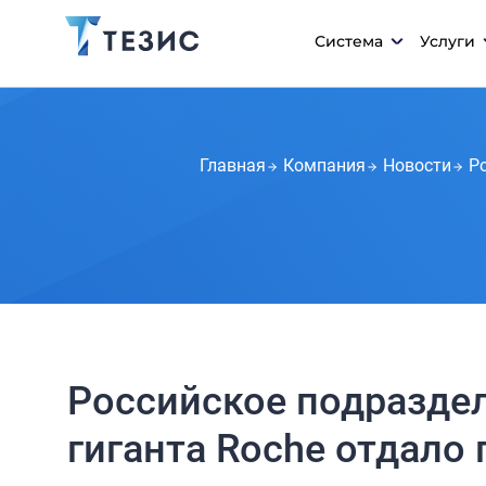
Система
Услуги
Главная
Компания
Новости
Р
Российское подразде
гиганта Roche отдало