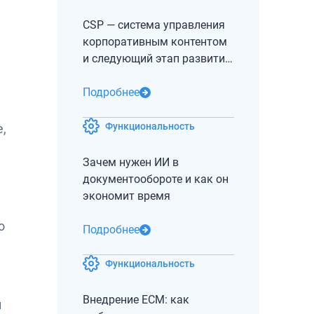
CSP — система управления
корпоративным контентом
и следующий этап развития
СЭД и ECM
Подробнее
Функциональность
,
Зачем нужен ИИ в
документообороте и как он
экономит время
о
Подробнее
Функциональность
Внедрение ECM: как
й