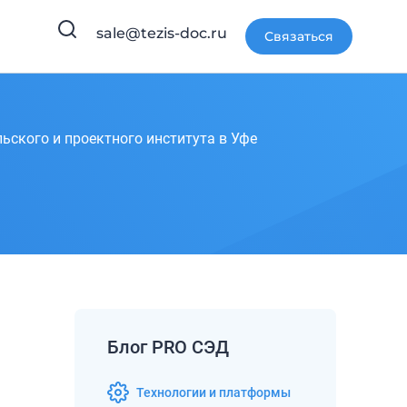
sale@tezis-doc.ru
Связаться
ского и проектного института в Уфе
Блог PRO СЭД
Технологии и платформы