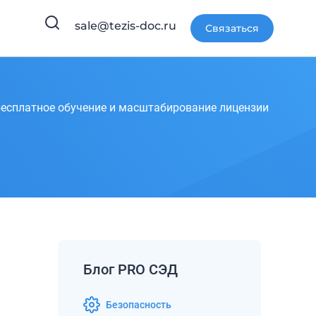
sale@tezis-doc.ru
Связаться
есплатное обучение и масштабирование лицензии
Блог PRO СЭД
Безопасность