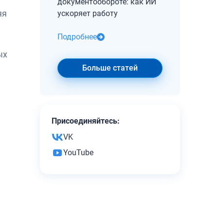
документообороте: как ИИ
яя
ускоряет работу
Подробнее
ых
Больше статей
Присоединяйтесь:
VK
YouTube