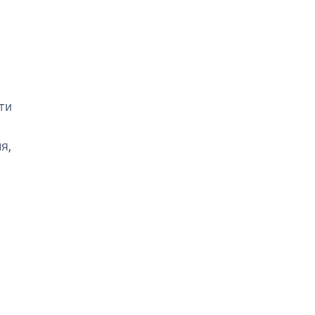
ти
я,