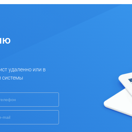
ию
ист удаленно или в
и системы