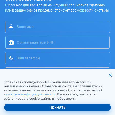
В удобное для вас время наш лучший специалист удаленно
или в вашем офисе продемонстрирует возможности системы
Этот сайт использует cookie-файлы для технических и
аналитических целей. Оставаясь на сайте, вы соглашаетесь с
Я ознакомлен(-а) с
Политикой конфиденциальности
и
использованием технологии cookie-файлов согласно нашей
даю свое согласие на
обработку персональных
политике конфиденциальности
. Вы можете удалить или
заблокировать cookie-файлы в любое время.
данных
Я соглашаюсь на получение информационных и
Принять
рекламных материалов