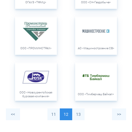
ОГАУЗ «ТФМЦ»
ООО «СН-Газдобыча»
ООО «ПРОМИНСТРАХ»
АО «Машиностроение СВ»
ООО «Новоуренгойская
ООО «Тимбермаш Байкал»
буровая компания»
<<
11
12
13
>>