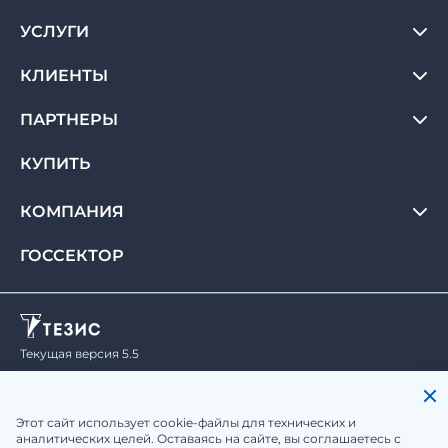
УСЛУГИ
КЛИЕНТЫ
ПАРТНЕРЫ
КУПИТЬ
КОМПАНИЯ
ГОССЕКТОР
Текущая версия 5.5
© Haulmont, 2008-2026.
Все права защищены.
Политика конфиденциальности
Юридическая информация
Этот сайт использует cookie-файлы для технических и
аналитических целей. Оставаясь на сайте, вы соглашаетесь с