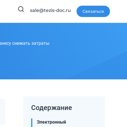
sale@tezis-doc.ru
Связаться
знесу снижать затраты
Содержание
Электронный