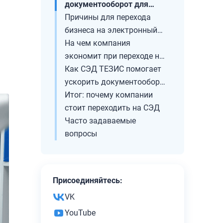
документооборот для
бизнеса: зачем
Причины для перехода
переходить на СЭД?
бизнеса на электронный
документооборот
На чем компания
экономит при переходе на
СЭД
Как СЭД ТЕЗИС помогает
ускорить документооборот
и снизить затраты
Итог: почему компании
стоит переходить на СЭД
Часто задаваемые
вопросы
Присоединяйтесь:
VK
YouTube