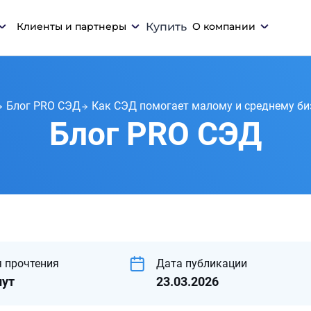
Клиенты и партнеры
Купить
О компании
Блог PRO СЭД
Как СЭД помогает малому и среднему би
Блог PRO СЭД
 прочтения
Дата публикации
нут
23.03.2026