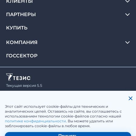
КЛИЕНТЫ
ПАРТНЕРЫ
КУПИТЬ
КОМПАНИЯ
ГОССЕКТОР
Текущая версия 5.5
© Haulmont, 2008-2026.
Все права защищены.
Политика конфиденциальности
Юридическая информация
Этот сайт использует cookie-файлы для технических и
аналитических целей. Оставаясь на сайте, вы соглашаетесь с
использованием технологии cookie-файлов согласно нашей
sale@tezis-doc.ru
политике конфиденциальности
. Вы можете удалить или
заблокировать cookie-файлы в любое время.
8 800 77 55 205